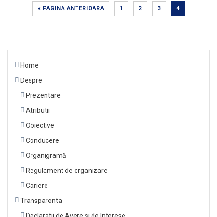
« PAGINA ANTERIOARA
1
2
3
4
Home
Despre
Prezentare
Atributii
Obiective
Conducere
Organigramă
Regulament de organizare
Cariere
Transparenta
Declaratii de Avere si de Interese